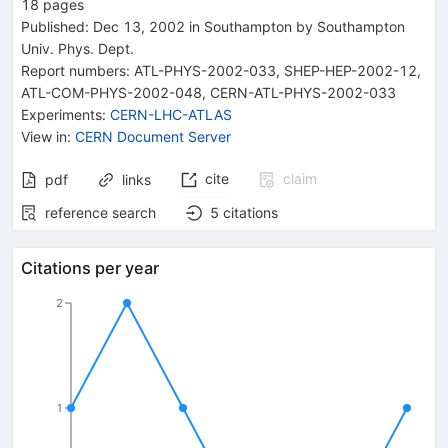
18
pages
Published:
Dec 13, 2002
in Southampton
by Southampton
Univ. Phys. Dept.
Report numbers
:
ATL-PHYS-2002-033
,
SHEP-HEP-2002-12
,
ATL-COM-PHYS-2002-048
,
CERN-ATL-PHYS-2002-033
Experiments
:
CERN-LHC-ATLAS
View in
:
CERN Document Server
cite
claim
pdf
links
reference search
5
citations
Citations per year
2
1