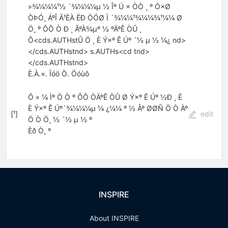
»¾¼¼¼¹½ ´¾¼¼¼µ ½ Îº Ú × ÒÒ ¸ º Ó×Ø
ÒÞÓ¸ ÁºÎ Ä¹ÈÀ ËÐ ÒÓØ Ì ´¾¼¼¹¾¼¼¾¹¼¼ Ø
Ö¸ º ÔÔ Ò Ð ¸ ÃºÀ¾µº ½ ºÄºÊ ÒÛ ¸
Ô<cds.AUTHstÛ Ö ¸ È Ý×º Ê Úº ´½ µ ½ ¼¿ nd>
</cds.AUTHstnd> s.AUTHs<cd tnd>
</cds.AUTHstnd>
È.À.×. Ïóö Ò. Öóùô
Ô » ¼ Ìº Ö Ò º ÔÔ ÒÄºÊ ÒÛ Ø Ý×º Ê Úº ½Ð ¸ È
È Ý×º Ê Úº´¾¼¼¼µ ¼ ¿¼¼ º ½ Åº ØØÑ Ö Ò Àº
[
¹
]
edit
Ö Ò Ö¸ ½ ´½ µ ½ º
Èð Ò¸ º
INSPIRE
About INSPIRE