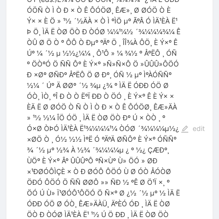
ÓÖÑ Ò Ì Ò Ð × Ò Ê ÔÓÖØ¸ ÊÆ»¸ Ø ØÓÖ Ò È
Ý× × È Ö » ¹½ ´½ÄÀ × Ò Ì ºÌÖ µº ÃºÂ Ó ÌÄ¹ÈÀ Ë¹
Þ Ö¸ ÌÄ Ë ÒØ ÖÒ Ð ÒÓØ ¼¼¹¼½ ´¾¼¼¼¾¼ Ê
ÒÛ Ø Ö Ò º ÔÔ Ò Ðµº ºÄº Ö ¸ ÎÎ¾À ÔÖ¸ È Ý×º Ê
Úº ¼ ´½ µ ½½¿¼¼ ¸ Ô¹Ô » ¼ ¾½ º ÅºËÔ ¸ ÓÑ
º ÖÒºÓ Ö ÑÑ Ôº È Ý×º »Ñ»Ñ×Ô Ö »ÛÛÛ»ÔÖÓ
Ð ×Øº ØÑÐº ÅºËÔ Ö Ø Ðº¸ ÓÑ ½ µº ÌºÀÓÑÑº
½¼ ´ Úº Ä ØØº ´½ ¾µ ¿¾ º ÌÄ Ë ÓÐÐ ÓÖ Ø
ÓÒ¸ ÌÒ¸ ºÎ Ð Ò Ò ËºÏ ÐÐ Ò ÖÓ ¸ È Ý×º Ê È Ý× ×
ÈÄ Ë Ø ØÓÖ Ò Ñ Ò Ì Ò Ð × Ò Ê ÔÓÖØ¸ ÊÆ»ÄÀ
» ¹½ ½¼ ÎÖ ÓÖ ¸ ÌÄ Ë ÒØ ÖÒ Ðº Ú × ÒÒ ¸ º
Ó×Ø ÒÞÓ ÌÄ¹ÈÀ Ë¹¾¼¼¼¹¼ ÒÓØ ´¾¼¼¼µ½¿
edit
×ØÖ Ò ¸ Ó½ ½½ ÌºË Ó ºÄºÄ ØÑÔº È Ý×º ÓÑÑº
¾ ´½ µº ½¾ À ½¾ ´¾¼¼¼µ ¿ º ½¿ ÇÆÐº¸
ÙÖº È Ý×º Âº ÛÛÛºÔ ºÑ×Ùº Ù» ÖÓ » ØÐ
×¹ÐØÓÔÌÇÈ × Ò Ð ØÓÔ ÔÖÓ Ù Ø ÓÒ ÅÓÒØ
ÖÐÓ ÔÖÓ Ö ÑÑ ØØÔ »» ÑÐ ½ ºÊ Ø Ö¹Ï ×¸ º
ÖÓ Ú Ù» Ï¹ØÓÔ¹ÔÖÓ Ö Ñ×º Ø ¿½ ´½ µº ½ ÌÄ Ë
ÓÐÐ ÓÖ Ø ÓÒ¸ ÊÆ»ÄÀÜ¸ ÄºÈÓ ÓÐ ¸ ÌÄ Ë ÒØ
ÖÒ Ð ÒÓØ ÌÄ¹ÈÀ Ë¹ ¹½ Ú Ö ÐÐ ¸ ÌÄ Ë ÒØ ÖÒ