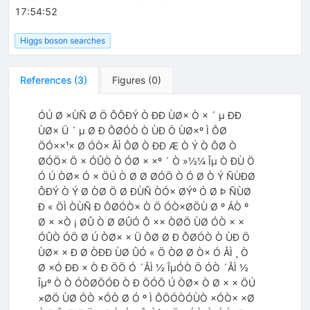
17:54:52
Higgs boson searches
References
(
3
)
Figures
(
0
)
ÓÚ Ø ×ÙÑ Ø Ö ÔÔÐÝ Ò ÐÐ ÙØ× Ò × ´ µ ÐÐ
ÙØ× Ü ´ µ Ø Ð ÔØÓÒ Ò ÙÐ Ö ÙØ×º Ì ÔØ
ÖÓ××¹× Ø ÓÒ× ÅÌ ÔØ Ò ÐÐ Æ Ò Ý Ò ÔØ Ò
ØÓÖ× Ö × ÓÛÒ Ò ÓØ × ×º ´ Ò »½¼ Îµ Ò ÐÙ Ö
Ó Ú ÒØ× Ó × ÖÚ Ò Ø Ø ØÓÖ Ò Ó Ø Ò Ý ÑÙÐØ
ÔÐÝ Ò Ý Ø ÒØ Ö Ø ÐÙÑ ÒÓ× ØÝº Ó Ø Þ ÑÙØ
Ð « ÖÌ ÒÙÑ Ð ÔØÓÒ× Ò Ö ÓÒ×ØÖÙ Ø º ÁÒ º
Ø × ×Ò ¡ ØÛ Ò Ø ØÛÓ Ô ×× ÒØÖ ÙØ ÓÒ × ×
ÓÛÒ ÓÖ Ø Ú ÒØ× × Ü ÔØ Ø Ð ÔØÓÒ Ò ÙÐ Ö
ÙØ× × Ð Ø ÒÐÐ ÙØ ÛÓ « Ö ÒØ Ø Ò× Ó ÅÌ ¸ Ò
Ø ×Ó ÐÐ × Ò Ð ÖÖ Ó ´ÅÌ ½ ÎµÓÒ Ö ÓÒ ´ÅÌ ½
Îµº Ò Ò ÓÒØÖÓÐ Ò Ð ÖÓÖ Ú ÒØ× Ò Ø × × ÖÚ
×ØÖ ÙØ ÓÒ ×ÓÒ Ø Ó º Ì ÔÖÓÒÓÙÒ ×ÓÒ× ×Ø