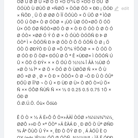
ÒØ Û Ø Ø Ü ×Ø Ò Ó ×Ô Ò¹¼ Ö ×ÓÒ Ò ÓÚ ­ Ø
ÖÓÙÒ Ù ØÙÖ Ø ×ÑØÖ × ÒÓØ ÔÖ × ÐÐ ¡ ÖÓÐ
edit
× ÑÔÐ ¸ Û Ö Ø ØØ Ò ÏÏ ÖÓÙÒ × Ö ÜÔ Ø º ÌÒØ
ÓÖ Ú ÒØ× Ò Ø ÓÒØ × ¡ÙÒ ÙØ ÓÒ×ØÖ Ö ÓÖ
Ù× ÓÖ ÓØ ÑÓÒ×ØÖ Ò Ø × Ò Ð Ö ÓÒ Ò Ø Ò Ó
Ø ÓÒ× ×ØØ Ó Ý Ó Ø × Ò ÓÙÒ ÒÓÖÑ Ð Þ Ø
ÓÒº Ì × ÒÓÖÑ Ð Þ Ø ÓÒ Ò Ô Ö ÓÖÑ Ò Ø ¡ Ö
ÓÒ Ö ØÐÝÒ Ð Û Ø ×Ô Ò¹¼ ÝÔÓØ × × Ò ÓÖ Ò
Ø ÓÒ Ð Ö ÒØ× ÐÓÛ Ø Ô º Ê ×ÙÐØ× Ì ÒÖÓÑ Ú
Û × ÖÖ Ó ÐÝ× × × Ö ÓÚ Ö ½½¼ Î ÅÀ ½ÙØ Ó
×Ø Ò ¼ Îº × Ø Ö × ÒÓ Ø Ò ÙØÖØ Ñ ×× Ô Ù
ØÓ ×Ø Ø ¸ Ø × Ò Ð × ÒÒÓ× Ò Ø ¬Ò Ð Û Ò ÓÛº
ÐÓÛ Ø ÏÏ¹Ø ¬ Ò Û × Ð ÙÐ Ø Ù× Ò ØÖ Ò×Ú Ö×
Ñ ×× ÓÔØ ÑÙÑ Ñ ×× ½ 0 0.25 0.5 0.75 1Ö ×
ÓÐ Ø
Ó.Ø.Ú.Ö. Óù× Öóùò
Ê Ö Ò × ½ Ä Ë»Ô Ô Ö×»ÄÀÏ ÒÓØ »¾¼¼¾¹¼½¸
ØØÔ »»Ð Ô ×º ÖÒº »Ä ÈÀÁ Ð ¸ Ð ØÖ Ò Üº ØÑÐ
¾ Åº ÖÙÒ Û Ý× ×¸ ÈÐ Ò ÖÝ Ø Ð ¸ Á ÀÓÛ È O
OY (eds.)È¼¾ ÓÖ Ø ÓÒÑ¸ ¾¼¼¾º ¿ ÌÄ Ë ÓÐÐ