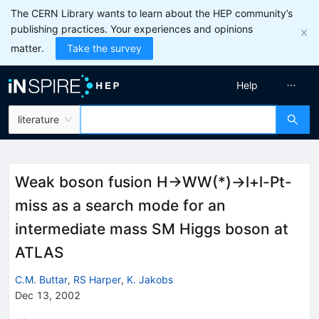
The CERN Library wants to learn about the HEP community’s
publishing practices. Your experiences and opinions
matter.
Take the survey
Help
literature
Weak boson fusion H->WW(*)->l+l-Pt-
miss as a search mode for an
intermediate mass SM Higgs boson at
ATLAS
C.M. Buttar
,
RS Harper
,
K. Jakobs
Dec 13, 2002