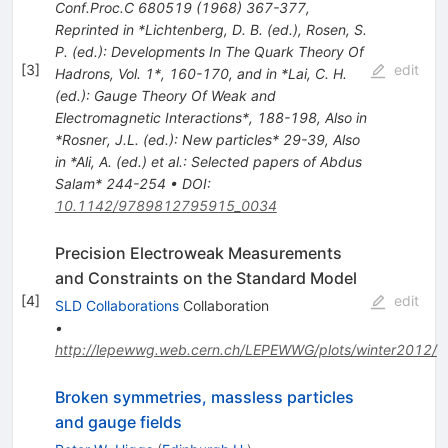
Conf.Proc.C
680519
(
1968
)
367-377
,
Reprinted in *Lichtenberg, D. B. (ed.), Rosen, S.
P. (ed.): Developments In The Quark Theory Of
[
3
]
edit
Hadrons, Vol. 1*, 160-170, and in *Lai, C. H.
(ed.): Gauge Theory Of Weak and
Electromagnetic Interactions*, 188-198
,
Also in
*Rosner, J.L. (ed.): New particles* 29-39
,
Also
in *Ali, A. (ed.) et al.: Selected papers of Abdus
Salam* 244-254
•
DOI
:
10.1142/9789812795915_0034
Precision Electroweak Measurements
and Constraints on the Standard Model
[
4
]
edit
SLD Collaborations
Collaboration
•
http://lepewwg.web.cern.ch/LEPEWWG/plots/winter2012/
Broken symmetries, massless particles
and gauge fields