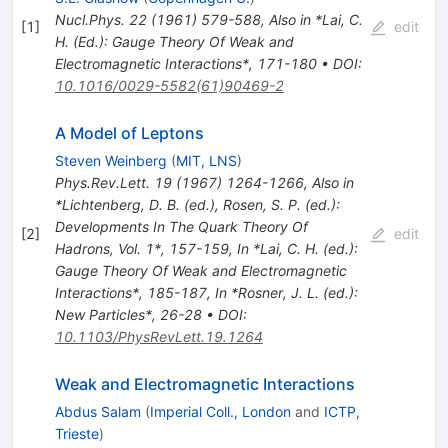
Nucl.Phys.
22
(
1961
)
579-588
,
Also in *Lai, C.
[
1
]
edit
H. (Ed.): Gauge Theory Of Weak and
Electromagnetic Interactions*, 171-180
•
DOI
:
10.1016/0029-5582(61)90469-2
A Model of Leptons
Steven Weinberg
(
MIT, LNS
)
Phys.Rev.Lett.
19
(
1967
)
1264-1266
,
Also in
*Lichtenberg, D. B. (ed.), Rosen, S. P. (ed.):
Developments In The Quark Theory Of
[
2
]
edit
Hadrons, Vol. 1*, 157-159
,
In *Lai, C. H. (ed.):
Gauge Theory Of Weak and Electromagnetic
Interactions*, 185-187
,
In *Rosner, J. L. (ed.):
New Particles*, 26-28
•
DOI
:
10.1103/PhysRevLett.19.1264
Weak and Electromagnetic Interactions
Abdus Salam
(
Imperial Coll., London
and
ICTP,
Trieste
)