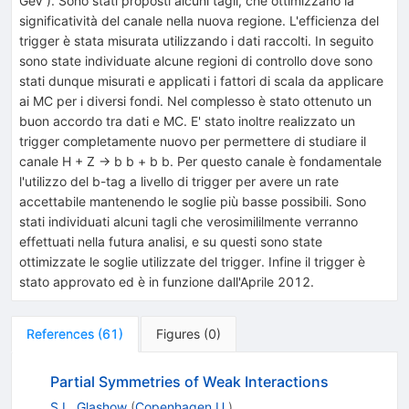
GeV ). Sono stati proposti alcuni tagli, che ottimizzano la
significatività del canale nella nuova regione. L'efficienza del
trigger è stata misurata utilizzando i dati raccolti. In seguito
sono state individuate alcune regioni di controllo dove sono
stati dunque misurati e applicati i fattori di scala da applicare
ai MC per i diversi fondi. Nel complesso è stato ottenuto un
buon accordo tra dati e MC. E' stato inoltre realizzato un
trigger completamente nuovo per permettere di studiare il
canale H + Z -> b b + b b. Per questo canale è fondamentale
l'utilizzo del b-tag a livello di trigger per avere un rate
accettabile mantenendo le soglie più basse possibili. Sono
stati individuati alcuni tagli che verosimililmente verranno
effettuati nella futura analisi, e su questi sono state
ottimizzate le soglie utilizzate del trigger. Infine il trigger è
stato approvato ed è in funzione dall'Aprile 2012.
References
(
61
)
Figures
(
0
)
Partial Symmetries of Weak Interactions
S.L. Glashow
(
Copenhagen U.
)