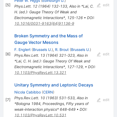
Peter W. Higgs
(
Edinburgh U.
)
[
5
]
edit
Phys.Lett.
12
(
1964
)
132-133
,
Also in *Lai, C.
H. (ed.): Gauge Theory Of Weak and
Electromagnetic Interactions*, 125-126
•
DOI
:
10.1016/0031-9163(64)91136-9
Broken Symmetry and the Mass of
Gauge Vector Mesons
F. Englert
(
Brussels U.
)
,
R. Brout
(
Brussels U.
)
[
6
]
edit
Phys.Rev.Lett.
13
(
1964
)
321-323
,
Also in
*Lai, C. H. (ed.): Gauge Theory Of Weak and
Electromagnetic Interactions*, 127-129
,
•
DOI
:
10.1103/PhysRevLett.13.321
Unitary Symmetry and Leptonic Decays
Nicola Cabibbo
(
CERN
)
Phys.Rev.Lett.
10
(
1963
)
531-533
,
Also in
[
7
]
edit
*Bologna 1984, Proceedings, Fifty years of
weak-interaction physics* 648-649
•
DOI
:
10.1103/PhysRevLett.10.531