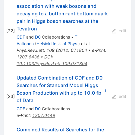
association with weak bosons and
decaying to a bottom-antibottom quark
pair in Higgs boson searches at the
Tevatron
[
22
]
edit
CDF
and
D0
Collaborations
•
T.
Aaltonen
(
Helsinki Inst. of Phys.
)
et al.
Phys.Rev.Lett.
109
(
2012
)
071804
•
e-Print
:
1207.6436
•
DOI
:
10.1103/PhysRevLett.109.071804
Updated Combination of CDF and D0
Searches for Standard Model Higgs
−
1
^{-1}
Boson Production with up to 10.0 fb
[
23
]
edit
of Data
CDF
and
D0
Collaborations
e-Print
:
1207.0449
Combined Results of Searches for the