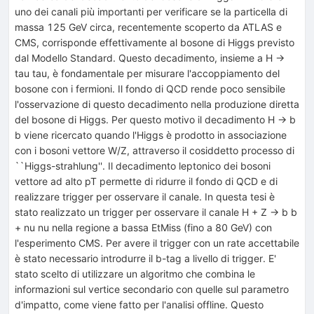
uno dei canali più importanti per verificare se la particella di
massa 125 GeV circa, recentemente scoperto da ATLAS e
CMS, corrisponde effettivamente al bosone di Higgs previsto
dal Modello Standard. Questo decadimento, insieme a H ->
tau tau, è fondamentale per misurare l'accoppiamento del
bosone con i fermioni. Il fondo di QCD rende poco sensibile
l'osservazione di questo decadimento nella produzione diretta
del bosone di Higgs. Per questo motivo il decadimento H -> b
b viene ricercato quando l'Higgs è prodotto in associazione
con i bosoni vettore W/Z, attraverso il cosiddetto processo di
``Higgs-strahlung''. Il decadimento leptonico dei bosoni
vettore ad alto pT permette di ridurre il fondo di QCD e di
realizzare trigger per osservare il canale. In questa tesi è
stato realizzato un trigger per osservare il canale H + Z -> b b
+ nu nu nella regione a bassa EtMiss (fino a 80 GeV) con
l'esperimento CMS. Per avere il trigger con un rate accettabile
è stato necessario introdurre il b-tag a livello di trigger. E'
stato scelto di utilizzare un algoritmo che combina le
informazioni sul vertice secondario con quelle sul parametro
d'impatto, come viene fatto per l'analisi offline. Questo