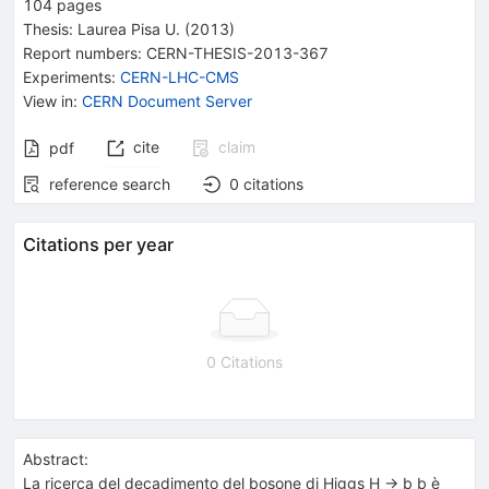
104
pages
Thesis:
Laurea
Pisa U.
(2013)
Report numbers
:
CERN-THESIS-2013-367
Experiments
:
CERN-LHC-CMS
View in
:
CERN Document Server
cite
claim
pdf
reference search
0
citations
Citations per year
0 Citations
Abstract:
La ricerca del decadimento del bosone di Higgs H -> b b è