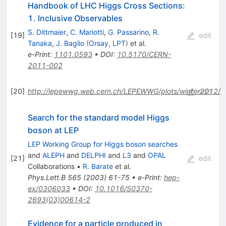
Handbook of LHC Higgs Cross Sections:
1. Inclusive Observables
S. Dittmaier
,
C. Mariotti
,
G. Passarino
,
R.
[
19
]
edit
Tanaka
,
J. Baglio
(
Orsay, LPT
)
et al.
e-Print
:
1101.0593
•
DOI
:
10.5170/CERN-
2011-002
[
20
]
http://lepewwg.web.cern.ch/LEPEWWG/plots/winter2012/
edit
Search for the standard model Higgs
boson at LEP
LEP Working Group for Higgs boson searches
and
ALEPH
and
DELPHI
and
L3
and
OPAL
[
21
]
edit
Collaborations
•
R. Barate
et al.
Phys.Lett.B
565
(
2003
)
61-75
•
e-Print
:
hep-
ex/0306033
•
DOI
:
10.1016/S0370-
2693(03)00614-2
Evidence for a particle produced in