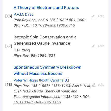
A Theory of Electrons and Protons
P.A.M. Dirac
[
16
]
edit
Proc.Roy.Soc.Lond.A
126
(
1930
)
801
,
360-
365
•
DOI
:
10.1098/rspa.1930.0013
Isotopic Spin Conservation and a
Generalized Gauge Invariance
[
17
]
edit
C.N. Yang
Phys.Rev.
95
(
1954
)
631
Spontaneous Symmetry Breakdown
without Massless Bosons
Peter W. Higgs
(
North Carolina U.
)
[
18
]
edit
Phys.Rev.
145
(
1966
)
1156-1163
,
Also in *Lai,
C. H. (ed.): Gauge Theory Of Weak and
Electromagnetic Interactions*, 133-140
•
DOI
:
10.1103/PhysRev.145.1156