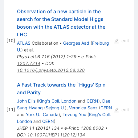
Observation of a new particle in the
search for the Standard Model Higgs
boson with the ATLAS detector at the
LHC
[
10
]
edit
ATLAS
Collaboration
•
Georges Aad
(
Freiburg
U.
)
et al.
Phys.Lett.B
716
(
2012
)
1-29
•
e-Print
:
1207.7214
•
DOI
:
10.1016/j.physletb.2012.08.020
A Fast Track towards the `Higgs' Spin
and Parity
John Ellis
(
King's Coll. London
and
CERN
)
,
Dae
Sung Hwang
(
Sejong U.
)
,
Veronica Sanz
(
CERN
[
11
]
edit
and
York U., Canada
)
,
Tevong You
(
King's Coll.
London
and
CERN
)
JHEP
11
(
2012
)
134
•
e-Print
:
1208.6002
•
DOI
:
10.1007/JHEP11(2012)134