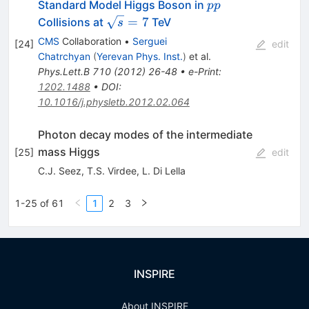
pp
Standard Model Higgs Boson in
pp
\sqrt{s}=7
=
7
Collisions at
TeV
s
CMS
Collaboration
•
Serguei
[
24
]
edit
Chatrchyan
(
Yerevan Phys. Inst.
)
et al.
Phys.Lett.B
710
(
2012
)
26-48
•
e-Print
:
1202.1488
•
DOI
:
10.1016/j.physletb.2012.02.064
Photon decay modes of the intermediate
mass Higgs
[
25
]
edit
C.J. Seez
,
T.S. Virdee
,
L. Di Lella
1-25 of 61
1
2
3
INSPIRE
About INSPIRE