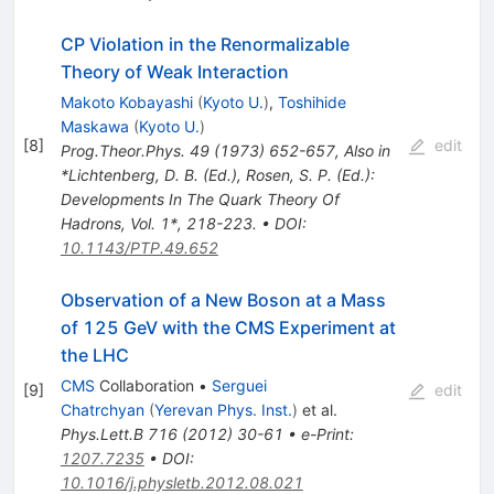
CP Violation in the Renormalizable
Theory of Weak Interaction
Makoto Kobayashi
(
Kyoto U.
)
,
Toshihide
Maskawa
(
Kyoto U.
)
[
8
]
edit
Prog.Theor.Phys.
49
(
1973
)
652-657
,
Also in
*Lichtenberg, D. B. (Ed.), Rosen, S. P. (Ed.):
Developments In The Quark Theory Of
Hadrons, Vol. 1*, 218-223.
•
DOI
:
10.1143/PTP.49.652
Observation of a New Boson at a Mass
of 125 GeV with the CMS Experiment at
the LHC
CMS
Collaboration
•
Serguei
[
9
]
edit
Chatrchyan
(
Yerevan Phys. Inst.
)
et al.
Phys.Lett.B
716
(
2012
)
30-61
•
e-Print
:
1207.7235
•
DOI
:
10.1016/j.physletb.2012.08.021