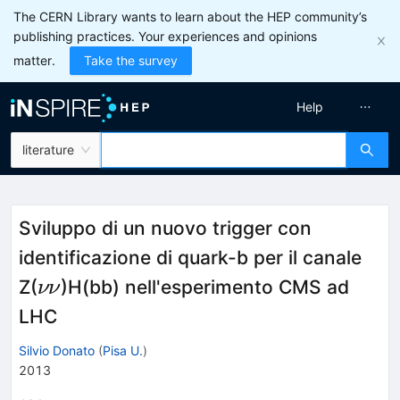
The CERN Library wants to learn about the HEP community’s
publishing practices. Your experiences and opinions
matter.
Take the survey
Help
literature
Sviluppo di un nuovo trigger con
identificazione di quark-b per il canale
\nu\nu
Z(
)H(bb) nell'esperimento CMS ad
νν
LHC
Silvio Donato
(
Pisa U.
)
2013