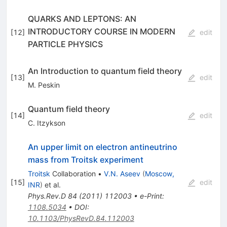
QUARKS AND LEPTONS: AN
INTRODUCTORY COURSE IN MODERN
[
12
]
edit
PARTICLE PHYSICS
An Introduction to quantum field theory
[
13
]
edit
M. Peskin
Quantum field theory
[
14
]
edit
C. Itzykson
An upper limit on electron antineutrino
mass from Troitsk experiment
Troitsk
Collaboration
•
V.N. Aseev
(
Moscow,
[
15
]
edit
INR
)
et al.
Phys.Rev.D
84
(
2011
)
112003
•
e-Print
:
1108.5034
•
DOI
:
10.1103/PhysRevD.84.112003