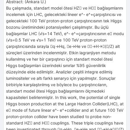
Abstract:
(
Ankara U.
)
Bu çalışmada, standart model ötesi HZ ve H bağlaşımlarını
incelemek için LHC, gelecekteki lineer e^- e^+çarpıştırıcısı ve
gelecekteki 100 TeV proton-proton çarpıştırıcısının tek Higgs
bozonu üretimindeki potansiyelleri çalışılmıştır. Bu üçlü
bağlaşımlar LHC (√s=14 TeV), e^- e^+çarpıştırıcısının e modu
(√s=0.5 TeV ve √s=1 TeV) ve 100 TeV proton-proton
çarpıştırıcısında sırayla q→Hq, e→He ve →H→(/Z) alt
süreçleri üzerinden incelenmiştir. Etkin lagranjiyen metodu
kullanılmış ve her bir çarpıştırıcı için standart model ötesi
Higgs bağlaşımları üzerindeki sınırlar %95 güvenilirlik
düzeyinde elde edilmiştir. Analizler çeşitli integre edilmiş
luminositeler ve altı farklı senaryo için yapılmıştır. Sonuçlar
birbiriyle karşılaştırılmış ve böylece bu çarpıştırıcıların,
standart model ötesi Higgs bağlaşımlarını ölçmedeki
kapasiteleri belirlenmiştir. In this work, the potential of single
Higgs boson production at the Large Hadron Collider(LHC), at
e mode of future linear e^- e^+collider and at future 100 TeV
proton-proton collider have been studied to probe non-
standard HZ and H couplings. These triple couplings have
been investigated through q→Hq, e→He and →H→(/Z)