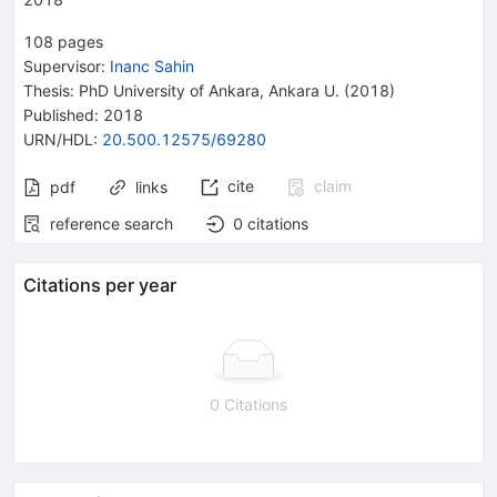
108
pages
Supervisor
:
Inanc Sahin
Thesis:
PhD
University of Ankara
,
Ankara U.
(2018)
Published:
2018
URN/HDL
:
20.500.12575/69280
cite
claim
pdf
links
reference search
0
citations
Citations per year
0 Citations