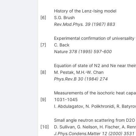
History of the Lenz-Ising model
[
6
]
S.G. Brush
Rev.Mod.Phys.
39
(
1967
)
883
Experimental confirmation of universality 
[
7
]
C. Back
Nature
378
(
1995
)
597-600
Equation of state of N2 and Ne near their 
[
8
]
M. Pestak
,
M.H.-W. Chan
Phys.Rev.B
30
(
1984
)
274
Measurements of the isochoric heat capac
[
9
]
1031-1045
I. Abdulagatov
,
N. Polikhronidi
,
R. Batyro
Small angle neutron scattering from D2O i
[
10
]
D. Sullivan
,
G. Neilson
,
H. Fischer
,
A. Ren
J.Phys.Condens.Matter
12
(
2000
)
3531