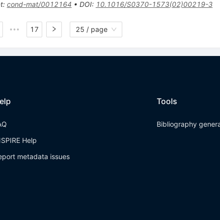
t
:
cond-mat/0012164
•
DOI
:
10.1016/S0370-1573(02)00219-3
17
25 / page
•••
elp
Tools
AQ
Bibliography gener
NSPIRE Help
eport metadata issues