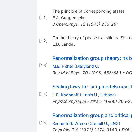
The principle of corresponding states
[
11
]
E.A. Guggenheim
J.Chem.Phys.
13
(
1945
)
253-261
On the theory of phase transitions. Zhurna
[
12
]
L.D. Landau
Renormalization group theory: Its b
[
13
]
M.E. Fisher
(
Maryland U.
)
Rev.Mod.Phys.
70
(
1998
)
653-681
•
DO
Scaling laws for Ising models near 
[
14
]
L.P. Kadanoff
(
Illinois U., Urbana
)
Physics Physique Fizika
2
(
1966
)
263-2
Renormalization group and critical
[
15
]
Kenneth G. Wilson
(
Cornell U., LNS
)
Phys.Rev.B
4
(
1971
)
3174-3183
•
DOI
: