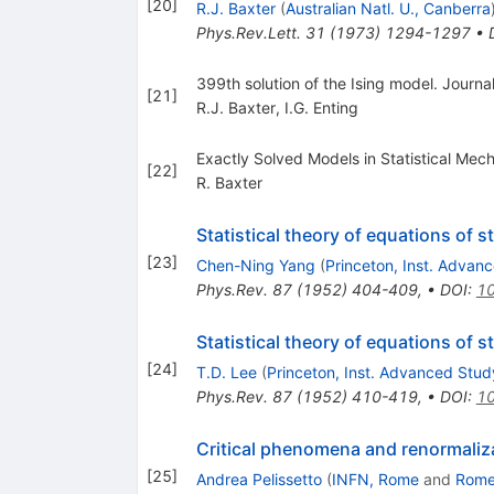
[
20
]
R.J. Baxter
(
Australian Natl. U., Canberra
Phys.Rev.Lett.
31
(
1973
)
1294-1297
•
399th solution of the Ising model. Journ
[
21
]
R.J. Baxter
,
I.G. Enting
Exactly Solved Models in Statistical Mech
[
22
]
R. Baxter
Statistical theory of equations of 
[
23
]
Chen-Ning Yang
(
Princeton, Inst. Advan
Phys.Rev.
87
(
1952
)
404-409
,
•
DOI
:
10
Statistical theory of equations of s
[
24
]
T.D. Lee
(
Princeton, Inst. Advanced Stud
Phys.Rev.
87
(
1952
)
410-419
,
•
DOI
:
10
Critical phenomena and renormaliz
[
25
]
Andrea Pelissetto
(
INFN, Rome
and
Rome