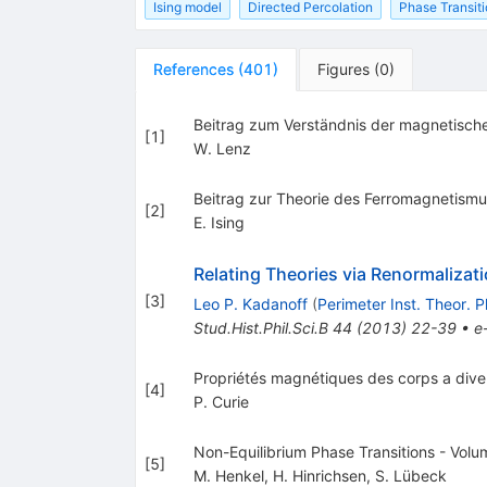
Ising model
Directed Percolation
Phase Transit
References
(
401
)
Figures
(
0
)
Beitrag zum Verständnis der magnetischen
[
1
]
W. Lenz
Beitrag zur Theorie des Ferromagnetismus
[
2
]
E. Ising
Relating Theories via Renormalizat
[
3
]
Leo P. Kadanoff
(
Perimeter Inst. Theor. P
Stud.Hist.Phil.Sci.B
44
(
2013
)
22-39
•
e
Propriétés magnétiques des corps a dive
[
4
]
P. Curie
Non-Equilibrium Phase Transitions - Volu
[
5
]
M. Henkel
,
H. Hinrichsen
,
S. Lübeck