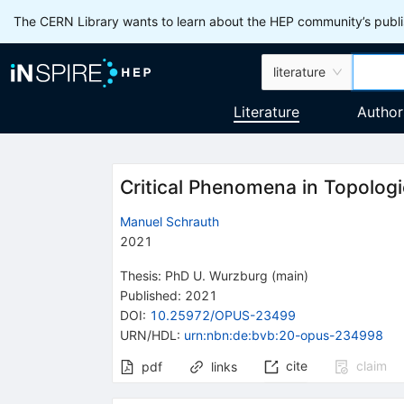
The CERN Library wants to learn about the HEP community’s publis
literature
Literature
Author
Critical Phenomena in Topolog
Manuel Schrauth
2021
Thesis:
PhD
U. Wurzburg (main)
Published:
2021
DOI
:
10.25972/OPUS-23499
URN/HDL
:
urn:nbn:de:bvb:20-opus-234998
cite
claim
pdf
links