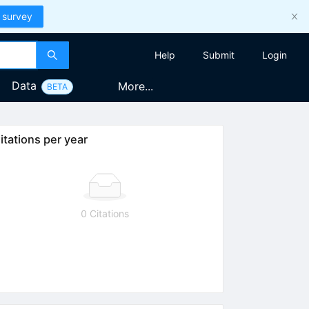
 survey
Help
Submit
Login
Data
More...
BETA
itations per year
0 Citations