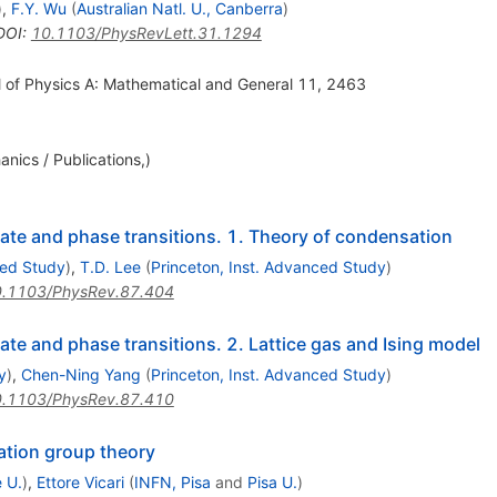
)
,
F.Y. Wu
(
Australian Natl. U., Canberra
)
DOI
:
10.1103/PhysRevLett.31.1294
al of Physics A: Mathematical and General 11, 2463
anics / Publications,)
state and phase transitions. 1. Theory of condensation
ced Study
)
,
T.D. Lee
(
Princeton, Inst. Advanced Study
)
.1103/PhysRev.87.404
tate and phase transitions. 2. Lattice gas and Ising model
y
)
,
Chen-Ning Yang
(
Princeton, Inst. Advanced Study
)
.1103/PhysRev.87.410
ation group theory
 U.
)
,
Ettore Vicari
(
INFN, Pisa
and
Pisa U.
)