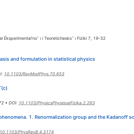
l Éksperimental’no˘ ı i Teoretichesko˘ ı Fiziki 7, 19-32
asis and formulation in statistical physics
I
:
10.1103/RevModPhys.70.653
T(c)
72
•
DOI
:
10.1103/PhysicsPhysiqueFizika.2.263
 phenomena. 1. Renormalization group and the Kadanoff sc
10.1103/PhysRevB.4.3174