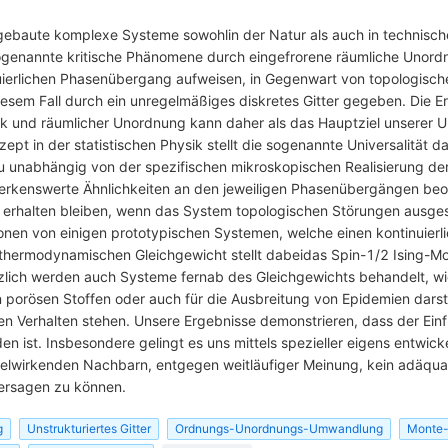
ufgebaute komplexe Systeme sowohlin der Natur als auch in technis
e sogenannte kritische Phänomene durch eingefrorene räumliche Unor
uierlichen Phasenübergang aufweisen, in Gegenwart von topologische
diesem Fall durch ein unregelmäßiges diskretes Gitter gegeben. Die 
k und räumlicher Unordnung kann daher als das Hauptziel unserer
ept in der statistischen Physik stellt die sogenannte Universalität 
u unabhängig von der spezifischen mikroskopischen Realisierung de
merkenswerte Ähnlichkeiten an den jeweiligen Phasenübergängen beo
en erhalten bleiben, wenn das System topologischen Störungen ausg
nen von einigen prototypischen Systemen, welche einen kontinuier
im thermodynamischen Gleichgewicht stellt dabeidas Spin-1/2 Ising-
zlich werden auch Systeme fernab des Gleichgewichts behandelt, wi
n porösen Stoffen oder auch für die Ausbreitung von Epidemien darste
n Verhalten stehen. Unsere Ergebnisse demonstrieren, dass der Einfl
ist. Insbesondere gelingt es uns mittels spezieller eigens entwicke
hselwirkenden Nachbarn, entgegen weitläufiger Meinung, kein adäqu
hersagen zu können.
g
Unstrukturiertes Gitter
Ordnungs-Unordnungs-Umwandlung
Monte-