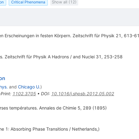
ion
Critical Phenomena
Show all (12)
 Erscheinungen in festen Körpern. Zeitschrift für Physik 21, 613-6
. Zeitschrift für Physik A Hadrons / and Nuclei 31, 253-258
ion
hys.
and
Chicago U.
)
-Print
:
1102.3705
•
DOI
:
10.1016/j.shpsb.2012.05.002
rses températures. Annales de Chimie 5, 289 (1895)
me 1: Absorbing Phase Transitions / Netherlands,)