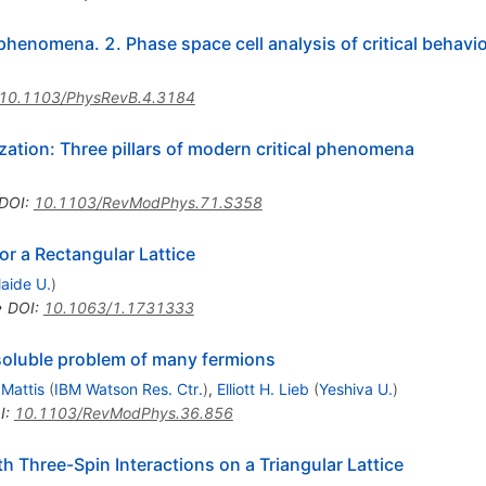
phenomena. 2. Phase space cell analysis of critical behavi
10.1103/PhysRevB.4.3184
ization: Three pillars of modern critical phenomena
DOI
:
10.1103/RevModPhys.71.S358
or a Rectangular Lattice
aide U.
)
•
DOI
:
10.1063/1.1731333
soluble problem of many fermions
 Mattis
(
IBM Watson Res. Ctr.
)
,
Elliott H. Lieb
(
Yeshiva U.
)
I
:
10.1103/RevModPhys.36.856
th Three-Spin Interactions on a Triangular Lattice