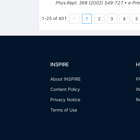
Phys.Rept.
368
(
2002
)
549-727
•
e-Prin
1-25 of 401
1
2
3
4
5
INSPIRE
H
About INSPIRE
F
Content Policy
I
Privacy Notice
R
Terms of Use