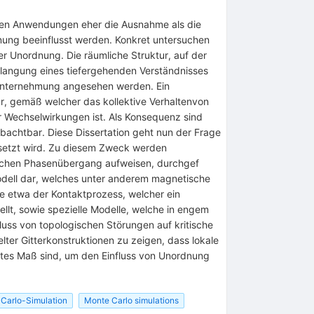
chen Anwendungen eher die Ausnahme als die
dnung beeinflusst werden. Konkret untersuchen
r Unordnung. Die räumliche Struktur, auf der
Erlangung eines tiefergehenden Verständnisses
 Unternehmung angesehen werden. Ein
dar, gemäß welcher das kollektive Verhaltenvon
r Wechselwirkungen ist. Als Konsequenz sind
bachtbar. Diese Dissertation geht nun der Frage
esetzt wird. Zu diesem Zweck werden
lichen Phasenübergang aufweisen, durchgef
Modell dar, welches unter anderem magnetische
e etwa der Kontaktprozess, welcher ein
llt, sowie spezielle Modelle, welche in engem
uss von topologischen Störungen auf kritische
lter Gitterkonstruktionen zu zeigen, dass lokale
ates Maß sind, um den Einfluss von Unordnung
Carlo-Simulation
Monte Carlo simulations