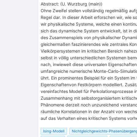
Abstract:
(
U. Wurzburg (main)
)
Ohne Zweifel stellen vollständig regelmäßig a
Regel dar. In dieser Arbeit erforschen wir, wi
wir physikalische Systeme, welche einen kontin
sich das dynamische System entwickelt, ist in 
des Zusammenspiels von physikalischer Dynami
gleichermaßen faszinierendes wie zentrales Konz
Vielkörpersystemen im kritischen Bereich nahez
selbst in völlig unterschiedlichen Systemen be
nach, inwieweit diese universalen Eigenschaft
umfangreiche numerische Monte-Carlo-Simulatio
ührt. Ein prominentes Beispiel für ein System 
Eigenschaftenvon Festkörpern modelliert. Zusät
vereinfachtes Modell für Perkolationsprozesse i
Zusammenhang mit selbstorganisiertem kritische
Phänomene derzeit noch unzureichend verstanden 
räumliche Korrelationen in der Anzahl von wec
auf das Verhalten eines kritischen Systems vor
Ising-Modell
Nichtgleichgewichts-Phasenübergan