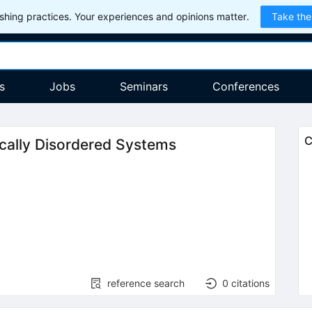
hing practices. Your experiences and opinions matter.
Take the
s
Jobs
Seminars
Conferences
C
ically Disordered Systems
reference search
0
citations