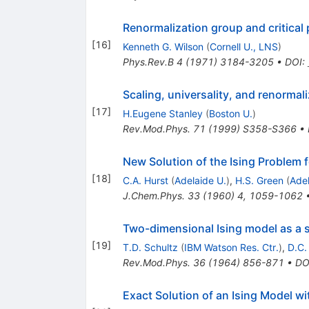
Renormalization group and critical 
[
16
]
Kenneth G. Wilson
(
Cornell U., LNS
)
Phys.Rev.B
4
(
1971
)
3184-3205
•
DOI
:
Scaling, universality, and renormal
[
17
]
H.Eugene Stanley
(
Boston U.
)
Rev.Mod.Phys.
71
(
1999
)
S358-S366
•
New Solution of the Ising Problem f
[
18
]
C.A. Hurst
(
Adelaide U.
)
,
H.S. Green
(
Adel
J.Chem.Phys.
33
(
1960
)
4
,
1059-1062
Two-dimensional Ising model as a 
[
19
]
T.D. Schultz
(
IBM Watson Res. Ctr.
)
,
D.C.
Rev.Mod.Phys.
36
(
1964
)
856-871
•
DO
Exact Solution of an Ising Model wi