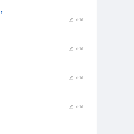
or
edit
edit
edit
edit