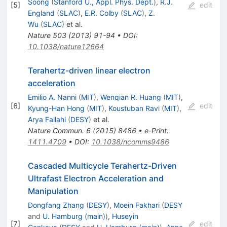
Soong
(
Stanford U., Appl. Phys. Dept.
)
,
R.J.
[
5
]
edit
England
(
SLAC
)
,
E.R. Colby
(
SLAC
)
,
Z.
Wu
(
SLAC
)
et al.
Nature
503
(
2013
)
91-94
•
DOI
:
10.1038/nature12664
Terahertz-driven linear electron
acceleration
Emilio A. Nanni
(
MIT
)
,
Wenqian R. Huang
(
MIT
)
,
[
6
]
edit
Kyung-Han Hong
(
MIT
)
,
Koustuban Ravi
(
MIT
)
,
Arya Fallahi
(
DESY
)
et al.
Nature Commun.
6
(
2015
)
8486
•
e-Print
:
1411.4709
•
DOI
:
10.1038/ncomms9486
Cascaded Multicycle Terahertz-Driven
Ultrafast Electron Acceleration and
Manipulation
Dongfang Zhang
(
DESY
)
,
Moein Fakhari
(
DESY
and
U. Hamburg (main)
)
,
Huseyin
[
7
]
edit