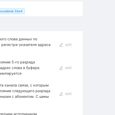
vosibirsk Stor4
ного слова данных по
 регистра-указателя адреса
edit
тояние 5-го разряда
 адрес слова в буфере.
edit
ментируется
та канала связи, с которым
стояние следующего разряда
edit
нными с абонентом. С шины
оследнем исполненном