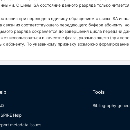
нными. С шины ISA состояние данного разряда только читается
остояния при переводе в единицу обращением с шины ISA испо
 связи из соответствующего передающего буфера абоненту, но
дьмого разряда сохраняется до завершения цикла передачи дан
жет использоваться в качестве флага, указывающего (при пере
ых абоненту. По указанному признаку возможно формирование 
elp
Tools
AQ
Bibliography gener
NSPIRE Help
eport metadata issues