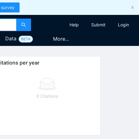
 survey
Help
Submit
Login
Data
More...
BETA
itations per year
0 Citations