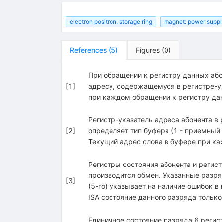
electron positron: storage ring
magnet: power suppl
References
(
5
)
Figures
(
0
)
При обращении к регистру данных або
[
1
]
адресу, содержащемуся в регистре-у
при каждом обращении к регистру да
Регистр-указатель адреса абонента в 
[
2
]
определяет тип буфера (1 - приемный 
Текущий адрес слова в буфере при ка
Регистры состояния абонента и регист
производится обмен. Указанные разря
[
3
]
(5-го) указывает на наличие ошибок 
ISA состояние данного разряда только
Единичное состояние разряда 6 регист