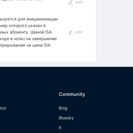
edit
льзуется для инициализации
мер которого указан в
ных абоненту. Шиной ISA
edit
ходе в ноль) на завершение
прерывания на шине ISA
Community
ator
Blog
Bluesky
X