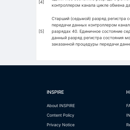
[
4
]
контроллером канала цикле обмена да
Старший (седьмой) разряд регистра с
передачи данных контроллером канала
[
5
]
разрядах 40. Единичное состояние се
данный разряд регистра состояния мо
заказанной процедуры передачи данн
INSPIRE
H
About INSPIRE
F
Content Policy
I
Privacy Notice
R