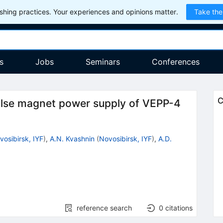
hing practices. Your experiences and opinions matter.
Take the
s
Jobs
Seminars
Conferences
C
ulse magnet power supply of VEPP-4
vosibirsk, IYF
)
,
A.N. Kvashnin
(
Novosibirsk, IYF
)
,
A.D.
reference search
0
citations