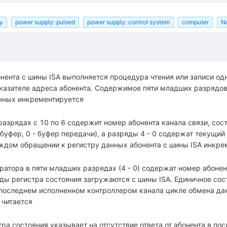
y
power supply: pulsed
power supply: control system
computer
No
нента с шины ISA выполняется процедура чтения или записи од
казателе адреса абонента. Содержимое пяти младших разрядов
нных инкрементируется
разрядах с 10 по 6 содержит номер абонента канала связи, сос
буфер, 0 - буфер передачи), а разряды 4 - 0 содержат текущий
ждом обращении к регистру данных абонента с шины ISA инкре
ратора в пяти младших разрядах (4 - 0) содержат номер абонен
ды регистра состояния загружаются с шины ISA. Единичное со
в последнем исполненном контроллером канала цикле обмена да
 читается
ра состояния указывает на отсутствие ответа от абонента в п