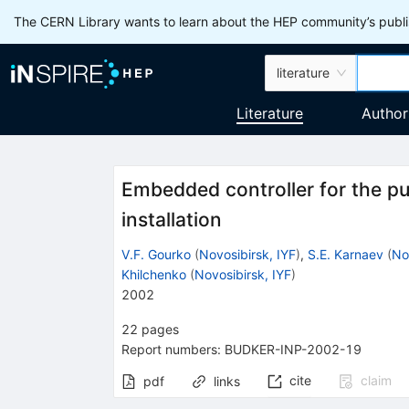
The CERN Library wants to learn about the HEP community’s publis
literature
Literature
Author
Embedded controller for the p
installation
V.F. Gourko
(
Novosibirsk, IYF
)
,
S.E. Karnaev
(
No
Khilchenko
(
Novosibirsk, IYF
)
2002
22
pages
Report numbers
:
BUDKER-INP-2002-19
cite
claim
pdf
links